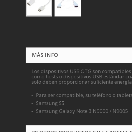
MÁS INFO
Los dispositivos USB OTG son compatibles 
como hosts o dispositivos USB estándar cu
solo deben proporcionar suficiente energía
Para ser compatible, su teléfono o table
Samsung S5
Samsung Galaxy Note 3 N9000 / N9005