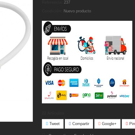
Referencia:
237
Condición:
Nuevo producto
22
Artículos
Tweet
Compartir
Google+
Pin