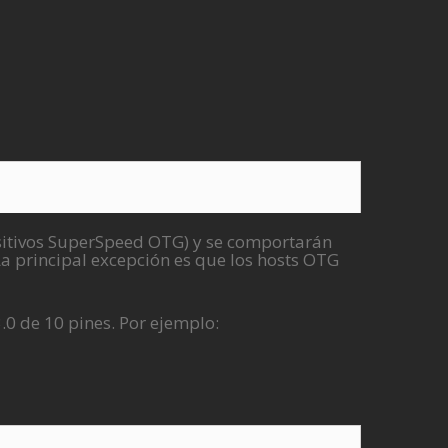
itivos SuperSpeed ​​OTG) y se comportarán
La principal excepción es que los hosts OTG
.0 de 10 pines.
Por ejemplo: