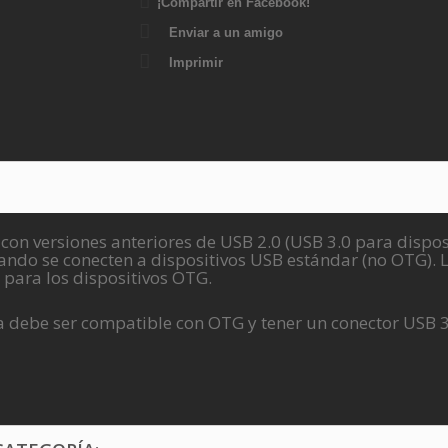
¡Compartir en Facebook!
Enviar a un amigo
Imprimir
con versiones anteriores de USB 2.0 (USB 3.0 para dispos
ando se conecten a dispositivos USB estándar (no OTG).
 para los dispositivos OTG.
ta debe ser compatible con OTG y tener un conector USB 3