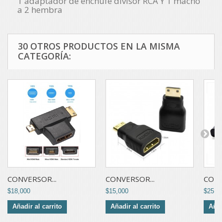
1 adaptador de enchufe divisor RCA Y 1 macho
a 2 hembra
30 OTROS PRODUCTOS EN LA MISMA
CATEGORÍA:
CONVERSOR...
CONVERSOR...
CONV
$18,000
$15,000
$25,0
Añadir al carrito
Añadir al carrito
Añad