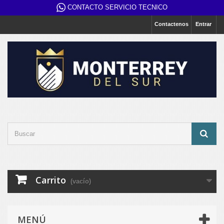
CONTACTO SERVICIO TECNICO
Contactenos
Entrar
Carrito
(vacío)
MENÚ