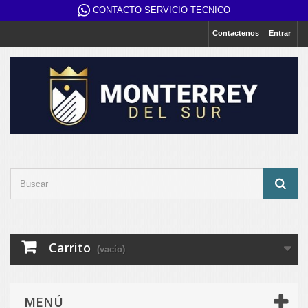
CONTACTO SERVICIO TECNICO
Contactenos
Entrar
Carrito
(vacío)
MENÚ