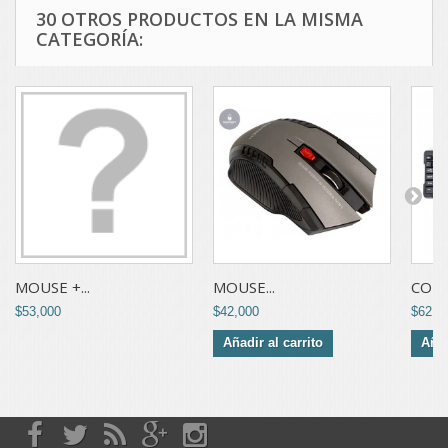
30 OTROS PRODUCTOS EN LA MISMA
CATEGORÍA:
MOUSE +...
MOUSE...
COMB
$53,000
$42,000
$62,0
Añadir al carrito
Añad