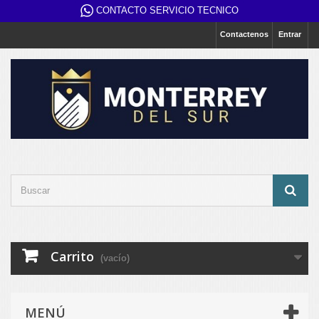
CONTACTO SERVICIO TECNICO
Contactenos
Entrar
Carrito
(vacío)
MENÚ