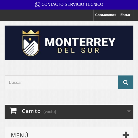
CONTACTO SERVICIO TECNICO
Contactenos
Entrar
Carrito
(vacío)
MENÚ