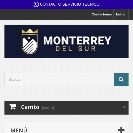
CONTACTO SERVICIO TECNICO
Contactenos
Entrar
Carrito
(vacío)
MENÚ