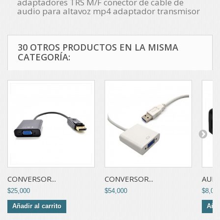
adaptadores TRS M/F conector de cable de
audio para altavoz mp4 adaptador transmisor
30 OTROS PRODUCTOS EN LA MISMA
CATEGORÍA:
CONVERSOR...
CONVERSOR...
AUDIO
$25,000
$54,000
$8,00
Añadir al carrito
Añad