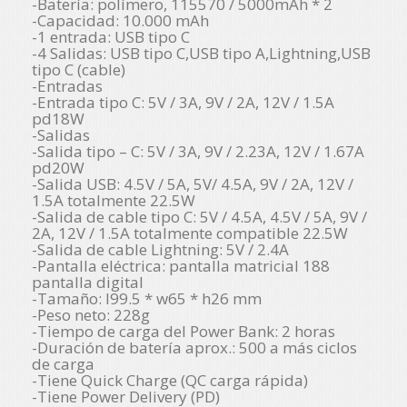
-Batería: polímero, 115570 / 5000mAh * 2
-Capacidad: 10.000 mAh
-1 entrada: USB tipo C
-4 Salidas: USB tipo C,USB tipo A,Lightning,USB
tipo C (cable)
-Entradas
-Entrada tipo C: 5V / 3A, 9V / 2A, 12V / 1.5A
pd18W
-Salidas
-Salida tipo – C: 5V / 3A, 9V / 2.23A, 12V / 1.67A
pd20W
-Salida USB: 4.5V / 5A, 5V/ 4.5A, 9V / 2A, 12V /
1.5A totalmente 22.5W
-Salida de cable tipo C: 5V / 4.5A, 4.5V / 5A, 9V /
2A, 12V / 1.5A totalmente compatible 22.5W
-Salida de cable Lightning: 5V / 2.4A
-Pantalla eléctrica: pantalla matricial 188
pantalla digital
-Tamaño: l99.5 * w65 * h26 mm
-Peso neto: 228g
-Tiempo de carga del Power Bank: 2 horas
-Duración de batería aprox.: 500 a más ciclos
de carga
-Tiene Quick Charge (QC carga rápida)
-Tiene Power Delivery (PD)