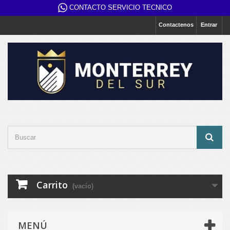
CONTACTO SERVICIO TECNICO
Contactenos
Entrar
Carrito
(vacío)
MENÚ