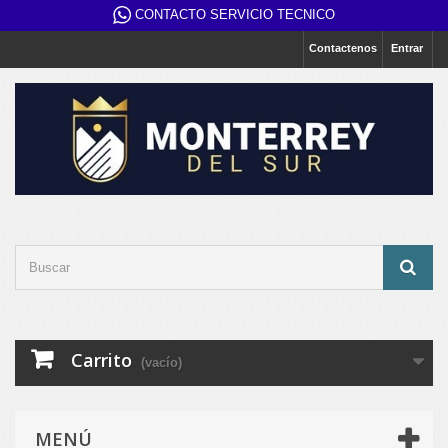
CONTACTO SERVICIO TECNICO
Contactenos
Entrar
Carrito
(vacío)
MENÚ