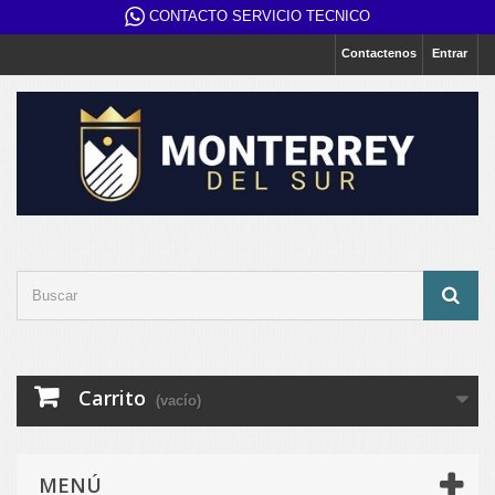
CONTACTO SERVICIO TECNICO
Contactenos
Entrar
Carrito
(vacío)
MENÚ