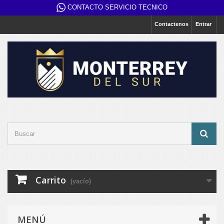
CONTACTO SERVICIO TECNICO
Contactenos
Entrar
Carrito
(vacío)
MENÚ