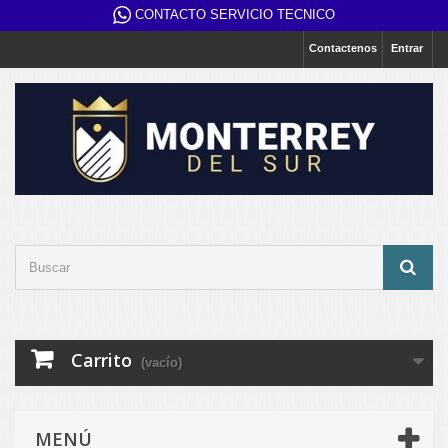
CONTACTO SERVICIO TECNICO
Contactenos
Entrar
Carrito
(vacío)
MENÚ