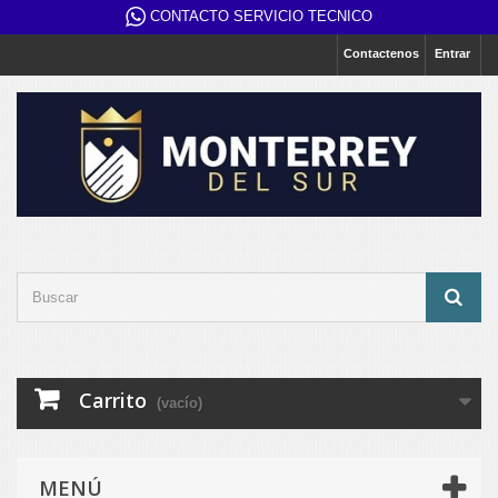
CONTACTO SERVICIO TECNICO
Contactenos
Entrar
Carrito
(vacío)
MENÚ