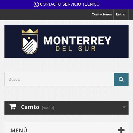
CONTACTO SERVICIO TECNICO
Contactenos
Entrar
Carrito
(vacío)
MENÚ