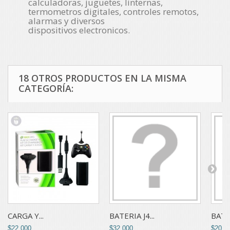
calculadoras, juguetes, linternas,
termometros digitales, controles remotos,
alarmas y diversos
dispositivos
electronicos.
18 OTROS PRODUCTOS EN LA MISMA
CATEGORÍA:
CARGA Y...
BATERIA J4...
BATE
$22,000
$32,000
$20,0