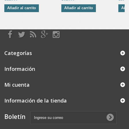
Añadir al carrito
Añadir al carrito
Añad
Categorías
Información
Mi cuenta
Información de la tienda
Boletín