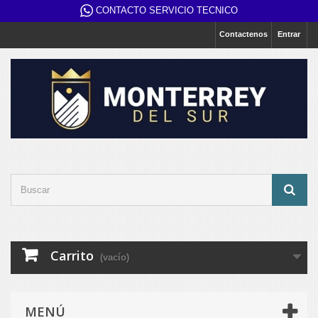
CONTACTO SERVICIO TECNICO
Contactenos
Entrar
Carrito
(vacío)
MENÚ