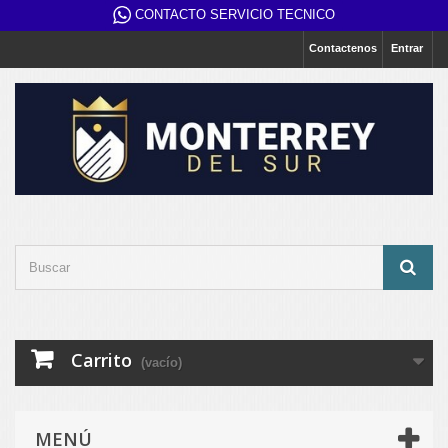
CONTACTO SERVICIO TECNICO
Contactenos
Entrar
Carrito
(vacío)
MENÚ