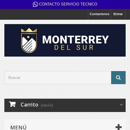
CONTACTO SERVICIO TECNICO
Contactenos
Entrar
Carrito
(vacío)
MENÚ