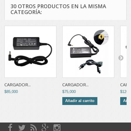
30 OTROS PRODUCTOS EN LA MISMA
CATEGORÍA:
CARGADOR...
CARGADOR...
CARG
$85,000
$75,000
$120,
Añadir al carrito
Añad