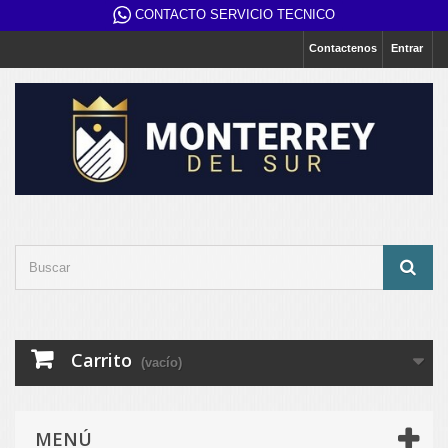
CONTACTO SERVICIO TECNICO
Contactenos
Entrar
Carrito
(vacío)
MENÚ