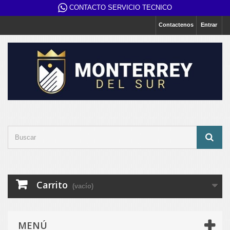
CONTACTO SERVICIO TECNICO
Contactenos
Entrar
Carrito
(vacío)
MENÚ