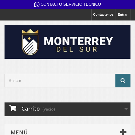
CONTACTO SERVICIO TECNICO
Contactenos
Entrar
Carrito
(vacío)
MENÚ