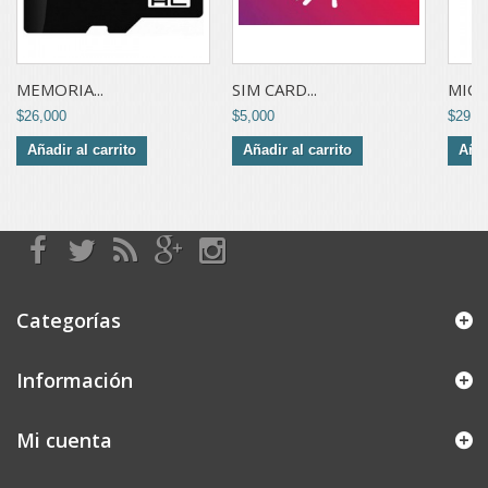
MEMORIA...
SIM CARD...
MICRO
$26,000
$5,000
$29,0
Añadir al carrito
Añadir al carrito
Añad
Categorías
Información
Mi cuenta