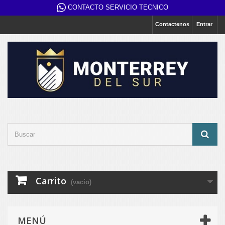
CONTACTO SERVICIO TECNICO
Contactenos
Entrar
Carrito
(vacío)
MENÚ