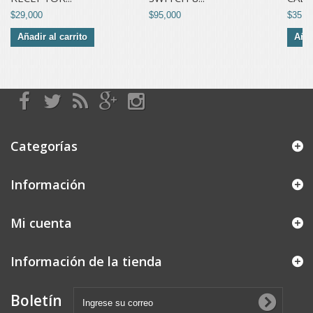
$29,000
$95,000
$35,0
Añadir al carrito
Añad
Categorías
Información
Mi cuenta
Información de la tienda
Boletín