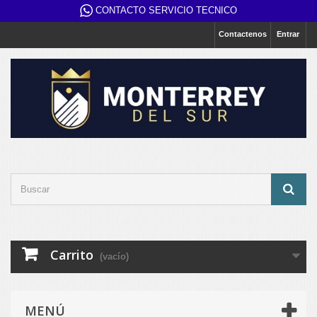
CONTACTO SERVICIO TECNICO
Contactenos
Entrar
Carrito
(vacío)
MENÚ