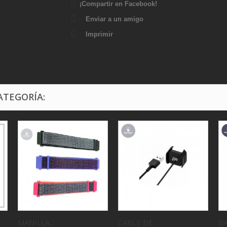
¡Compartir en Facebook!
Enviar a un amigo
Imprimir
ATEGORÍA:
MANILLA...
CABLE DE...
B