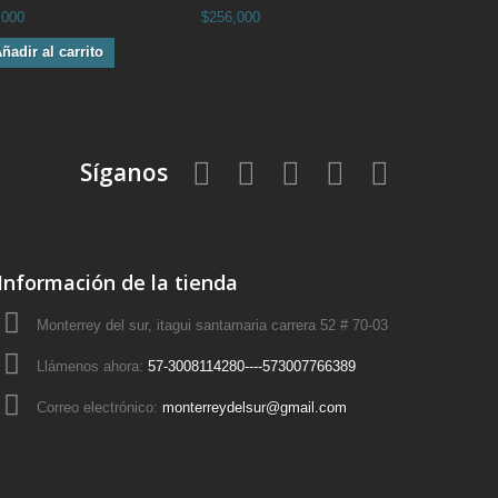
,000
$256,000
ñadir al carrito
Síganos
Información de la tienda
Monterrey del sur, itagui santamaria carrera 52 # 70-03
Llámenos ahora:
57-3008114280----573007766389
Correo electrónico:
monterreydelsur@gmail.com