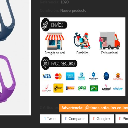
Referencia:
1090
Condición:
Nuevo producto
2
Artículos
Advertencia: ¡Últimos artículos en inv
Tweet
Compartir
Google+
Pin