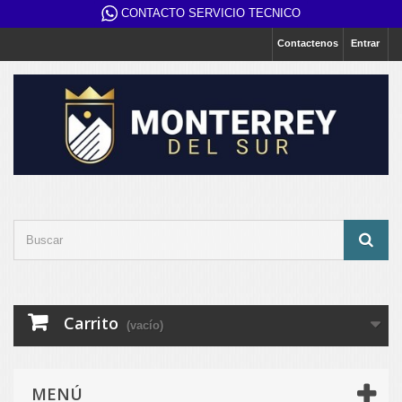
CONTACTO SERVICIO TECNICO
Contactenos
Entrar
Carrito
(vacío)
MENÚ