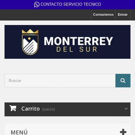
CONTACTO SERVICIO TECNICO
Contactenos
Entrar
Carrito
(vacío)
MENÚ