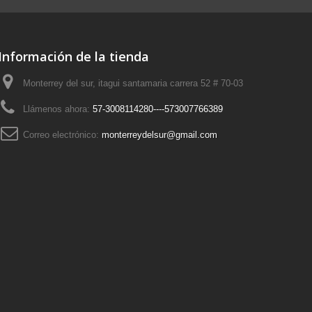
Información de la tienda
Monterrey del sur, itagui santamaria carrera 52 # 70-03
Llámenos ahora:
57-3008114280----573007766389
Correo electrónico:
monterreydelsur@gmail.com