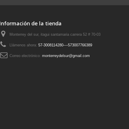
Información de la tienda
Monterrey del sur, itagui santamaria carrera 52 # 70-03
Llámenos ahora:
57-3008114280----573007766389
Correo electrónico:
monterreydelsur@gmail.com