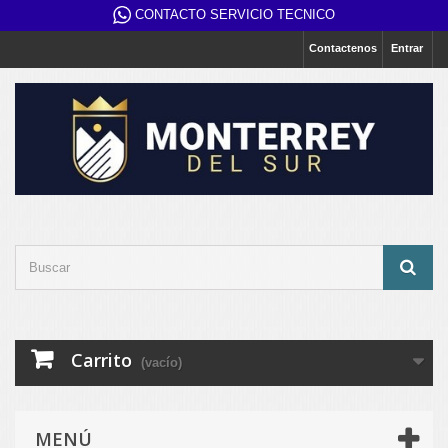
CONTACTO SERVICIO TECNICO
Contactenos
Entrar
Carrito
(vacío)
MENÚ