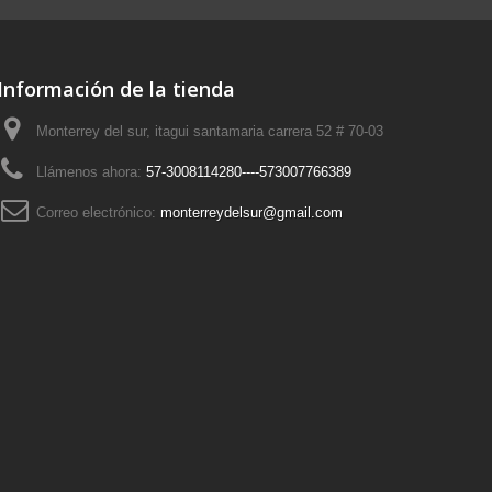
Información de la tienda
Monterrey del sur, itagui santamaria carrera 52 # 70-03
Llámenos ahora:
57-3008114280----573007766389
Correo electrónico:
monterreydelsur@gmail.com