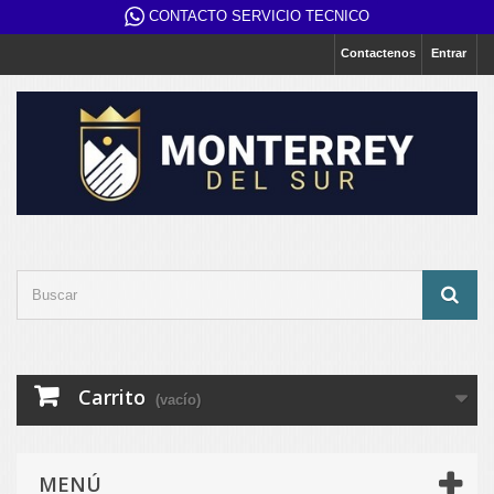
CONTACTO SERVICIO TECNICO
Contactenos
Entrar
Carrito
(vacío)
MENÚ