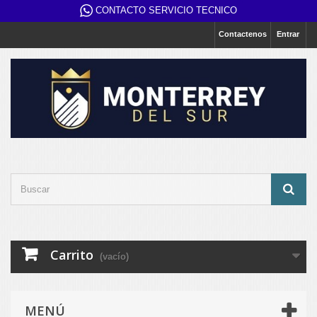
CONTACTO SERVICIO TECNICO
Contactenos
Entrar
Carrito
(vacío)
MENÚ