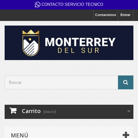
CONTACTO SERVICIO TECNICO
Contactenos
Entrar
Carrito
(vacío)
MENÚ