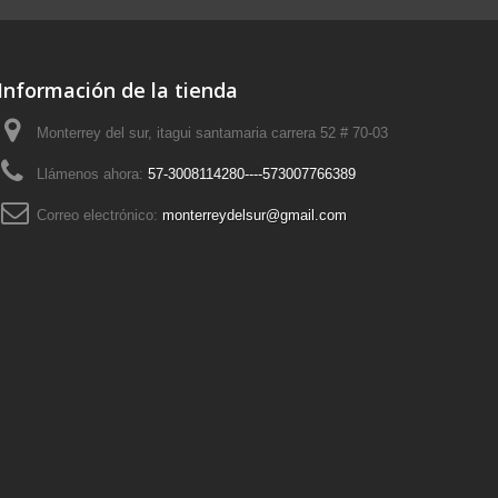
Información de la tienda
Monterrey del sur, itagui santamaria carrera 52 # 70-03
Llámenos ahora:
57-3008114280----573007766389
Correo electrónico:
monterreydelsur@gmail.com