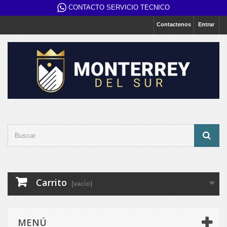
CONTACTO SERVICIO TECNICO
Contactenos
Entrar
Carrito
(vacío)
MENÚ