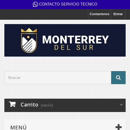
CONTACTO SERVICIO TECNICO
Contactenos
Entrar
Carrito
(vacío)
MENÚ